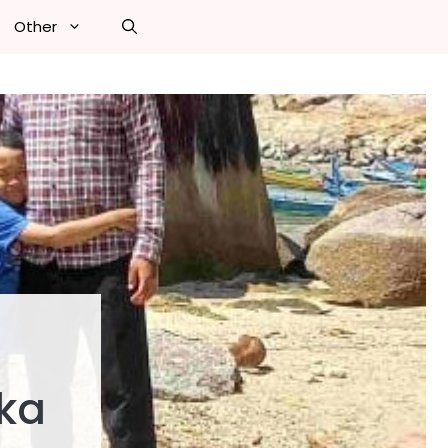
Other
gka