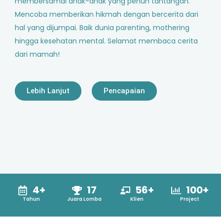
membersamai anak-anak yang penuh tantangan.
Mencoba memberikan hikmah dengan bercerita dari
hal yang dijumpai. Baik dunia parenting, mothering
hingga kesehatan mental. Selamat membaca cerita
dari mamah!
Lebih Lanjut
Pencapaian
4+
17
56+
100+
Tahun
Juara Lomba
Klien
Project