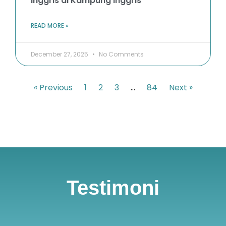
Inggris di Kampung Inggris
READ MORE »
December 27, 2025
No Comments
« Previous
1
2
3
…
84
Next »
Testimoni