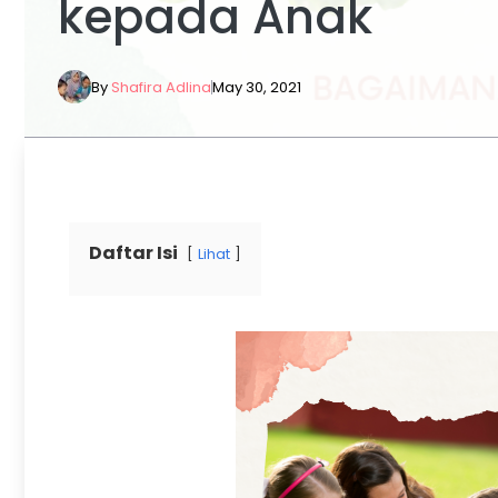
kepada Anak
By
Shafira Adlina
May 30, 2021
Daftar Isi
Lihat