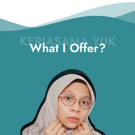
KERJASAMA YUK
What I Offer?