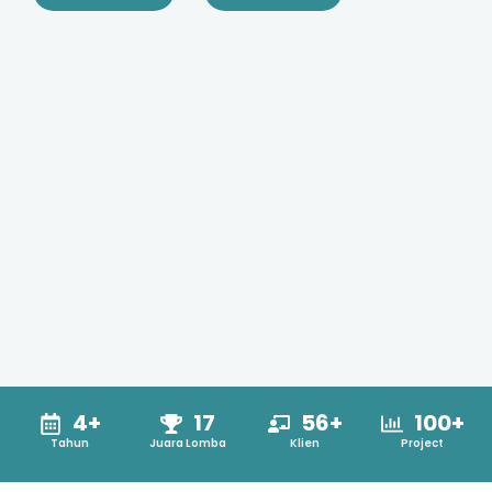
4+
17
56+
100+
Tahun
Juara Lomba
Klien
Project