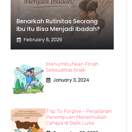
Benarkah Rutinitas Seorang
Ibu Itu Bisa Menjadi Ibadah?
February 8, 2026
Menumbuhkan Fitrah
Seksualitas Anak
January 3, 2024
Trip To Forgive – Perjalanan
Perempuan Menemukan
Cahaya di Balik Luka