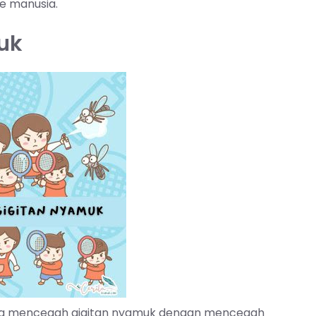
e manusia.
uk
bisa mencegah gigitan nyamuk dengan mencegah