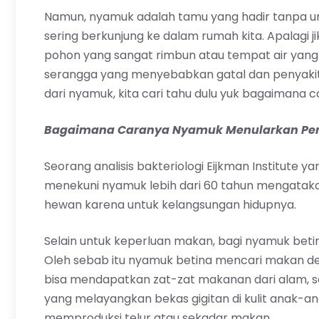
Namun, nyamuk adalah tamu yang hadir tanpa u
sering berkunjung ke dalam rumah kita. Apalagi 
pohon yang sangat rimbun atau tempat air yang 
serangga yang menyebabkan gatal dan penyakit 
dari nyamuk, kita cari tahu dulu yuk bagaimana
Bagaimana Caranya Nyamuk Menularkan Pen
Seorang analisis bakteriologi Eijkman Institute
menekuni nyamuk lebih dari 60 tahun mengata
hewan karena untuk kelangsungan hidupnya.
Selain untuk keperluan makan, bagi nyamuk bet
Oleh sebab itu nyamuk betina mencari makan d
bisa mendapatkan zat-zat makanan dari alam, sepe
yang melayangkan bekas gigitan di kulit anak-an
memproduksi telur atau sekadar makan.