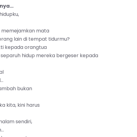
utnya…
hidupku,
at memejamkan mata
rang lain di tempat tidurmu?
ti kepada orangtua
ir separuh hidup mereka bergeser kepada
al
l…
rtambah bukan
 kita, kini harus
malam sendiri,
n…