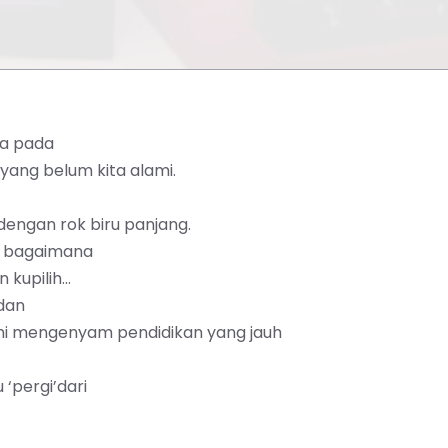
ya pada
yang belum kita alami.
engan rok biru panjang.
a bagaimana
 kupilih…
dan
mi mengenyam pendidikan yang jauh
‘pergi’dari