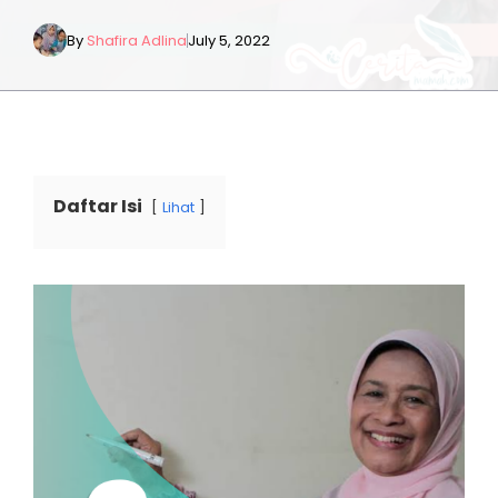
By
Shafira Adlina
July 5, 2022
Daftar Isi
Lihat