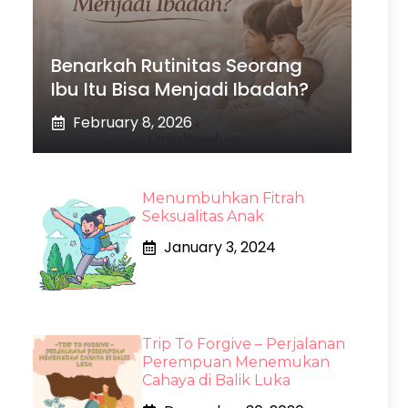
Benarkah Rutinitas Seorang
Ibu Itu Bisa Menjadi Ibadah?
February 8, 2026
Menumbuhkan Fitrah
Seksualitas Anak
January 3, 2024
Trip To Forgive – Perjalanan
Perempuan Menemukan
Cahaya di Balik Luka