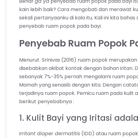
Benar
ga ya
penyebab ruam popok pada bayi it
kain lebih baik? Cara mengobati dan merawat ku
sekali pertanyaanku di kala itu. Kali ini kita bahas 
penyebab ruam popok pada bayi.
Penyebab Ruam Popok P
Menurut Srinivas (2016) ruam popok merupakan d
disebabkan akibat kontak dengan bahan iritan. 
sebanyak 7%-35% pernah mengalami ruam pop
Mamah yang senasib dengan kita. Dengan catatan
terjadinya ruam popok. Pemicu ruam pada kulit 
berikut penyebabnya :
1. Kulit Bayi yang Iritasi a
Irritant diaper dermatitis
(IDD) atau ruam popok 