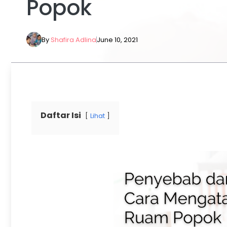
Popok
By
Shafira Adlina
June 10, 2021
Daftar Isi
Lihat