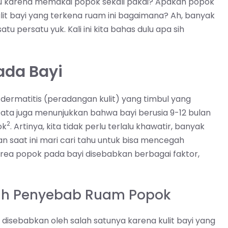
u karena memakai popok sekali pakai? Apakah popok
lit bayi yang terkena ruam ini bagaimana? Ah, banyak
satu persatu yuk. Kali ini kita bahas dulu apa sih
ada Bayi
ermatitis (peradangan kulit) yang timbul yang
Data juga menunjukkan bahwa bayi berusia 9-12 bulan
2
ok
. Artinya, kita tidak perlu terlalu khawatir, banyak
 saat ini mari cari tahu untuk bisa mencegah
area popok pada bayi disebabkan berbagai faktor,
dalah Penyebab Ruam Popok
disebabkan oleh salah satunya karena kulit bayi yang