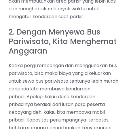
akan membutuhkan area parkir yang lebih luas
dan menghabiskan banyak waktu untuk
mengatur kendaraan saat parkir.
2. Dengan Menyewa Bus
Pariwisata, Kita Menghemat
Anggaran
Ketika pergi rombongan dan menggunakan bus
pariwisata, bisa maka biaya yang dikeluarkan
untuk sewa bus pariwisata tentunya lebih murah
daripada kita membawa kendaraan
pribadi. Apalagi kalau dana kendaraan
pribadinya berasal dari iuran para peserta.
Kebayang deh, kalau kita membawa mobil
pribadi. Kapasitas penumpangnya terbatas,
bahkan sampai mengorbankan kenyamanan,