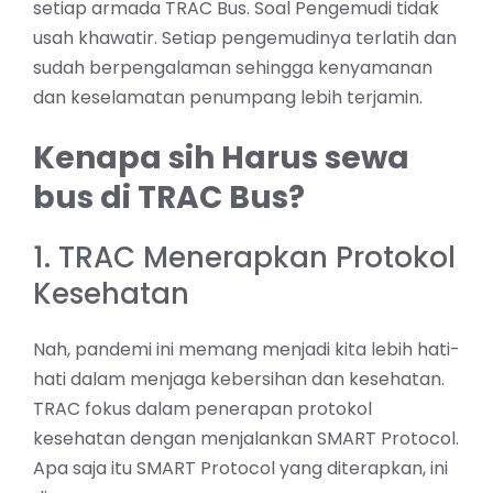
setiap armada TRAC Bus. Soal Pengemudi tidak
usah khawatir. Setiap pengemudinya terlatih dan
sudah berpengalaman sehingga kenyamanan
dan keselamatan penumpang lebih terjamin.
Kenapa sih Harus sewa
bus di TRAC Bus?
1. TRAC Menerapkan Protokol
Kesehatan
Nah, pandemi ini memang menjadi kita lebih hati-
hati dalam menjaga kebersihan dan kesehatan.
TRAC fokus dalam penerapan protokol
kesehatan dengan menjalankan SMART Protocol.
Apa saja itu SMART Protocol yang diterapkan, ini