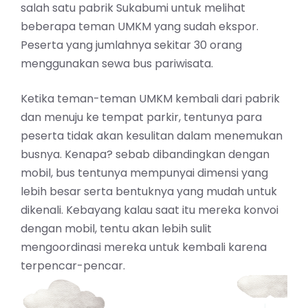
salah satu pabrik Sukabumi untuk melihat
beberapa teman UMKM yang sudah ekspor.
Peserta yang jumlahnya sekitar 30 orang
menggunakan sewa bus pariwisata.
Ketika teman-teman UMKM kembali dari pabrik
dan menuju ke tempat parkir, tentunya para
peserta tidak akan kesulitan dalam menemukan
busnya. Kenapa? sebab dibandingkan dengan
mobil, bus tentunya mempunyai dimensi yang
lebih besar serta bentuknya yang mudah untuk
dikenali. Kebayang kalau saat itu mereka konvoi
dengan mobil, tentu akan lebih sulit
mengoordinasi mereka untuk kembali karena
terpencar-pencar.