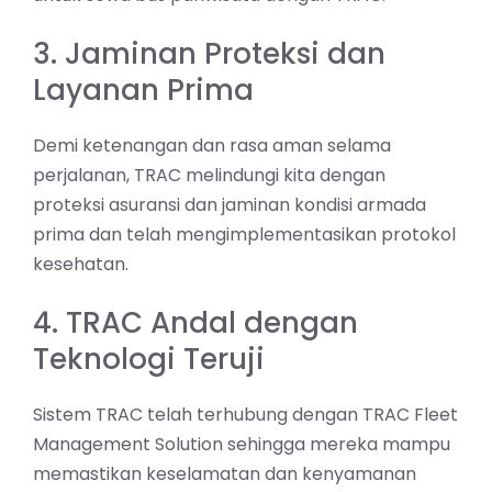
3. Jaminan Proteksi dan
Layanan Prima
Demi ketenangan dan rasa aman selama
perjalanan, TRAC melindungi kita dengan
proteksi asuransi dan jaminan kondisi armada
prima dan telah mengimplementasikan protokol
kesehatan.
4. TRAC Andal dengan
Teknologi Teruji
Sistem TRAC telah terhubung dengan TRAC Fleet
Management Solution sehingga mereka mampu
memastikan keselamatan dan kenyamanan