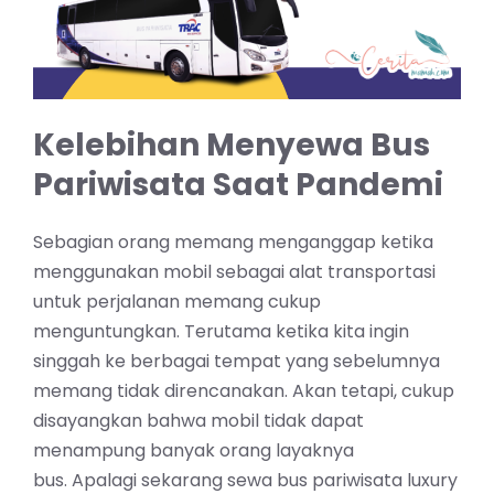
Kelebihan
Menyewa Bus
Pariwisata
Saat Pandemi
Sebagian orang memang menganggap ketika
menggunakan mobil sebagai alat transportasi
untuk perjalanan memang cukup
menguntungkan. Terutama ketika kita ingin
singgah ke berbagai tempat yang sebelumnya
memang tidak direncanakan. Akan tetapi, cukup
disayangkan bahwa mobil tidak dapat
menampung banyak orang layaknya
bus. Apalagi sekarang sewa bus pariwisata luxury