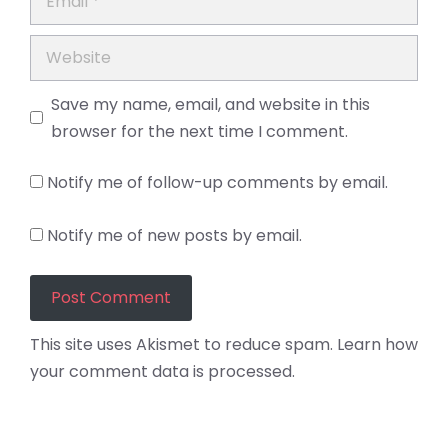
Website
Save my name, email, and website in this
browser for the next time I comment.
Notify me of follow-up comments by email.
Notify me of new posts by email.
This site uses Akismet to reduce spam.
Learn how
your comment data is processed.