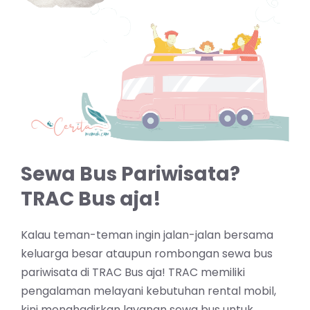
Sewa Bus Pariwisata?
TRAC Bus aja!
Kalau teman-teman ingin jalan-jalan bersama
keluarga besar ataupun rombongan sewa bus
pariwisata di TRAC Bus aja! TRAC memiliki
pengalaman melayani kebutuhan rental mobil,
kini menghadirkan layanan sewa bus untuk