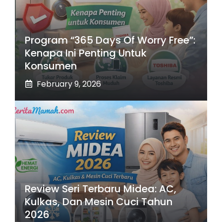
Program “365 Days Of Worry Free”:
Kenapa Ini Penting Untuk
Konsumen
February 9, 2026
Review Seri Terbaru Midea: AC,
Kulkas, Dan Mesin Cuci Tahun
2026