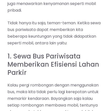
juga menawarkan kenyamanan seperti mobil
pribadi.
Tidak hanya itu saja, teman-teman. Ketika sewa
bus pariwisata dapat memberikan kita
beberapa keuntungan yang tidak didapatkan
seperti mobil, antara lain yaitu:
1. Sewa Bus Pariwisata
Memberikan Efisiensi Lahan
Parkir
Kalau pergi rombongan dengan menggunakan
bus, maka kita tidak perlu lagi kerepotan untuk
memarkir kendaraan. Bayangkan saja kalau
setiap rombongan membawa mobil, tentunya