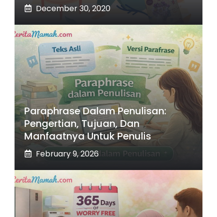
December 30, 2020
Paraphrase Dalam Penulisan:
Pengertian, Tujuan, Dan
Manfaatnya Untuk Penulis
February 9, 2026