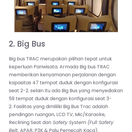
2. Big Bus
Big bus TRAC merupakan pilihan tepat untuk
keperluan Pariwisata. Armada Big bus TRAC
memberikan kenyamanan perjalanan dengan
kapasitas 47 tempat duduk dengan konfigurasi
seat 2-2. selain itu ada Big Bus yang menyediakan
59 tempat duduk dengan konfigurasi seat 3-
2. Fasilitas yang dimililki Big Bus Trac adalah
pendingan ruangan, LCD TV, Mic/Karaoke,
Reclining Seat dan
Safety System (Full Safety
Belt,
APAR, P3K & Palu Pemecah Kaca).