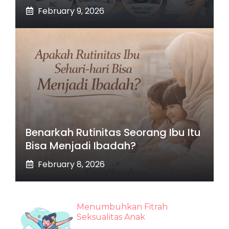
February 9, 2026
Benarkah Rutinitas Seorang Ibu Itu
Bisa Menjadi Ibadah?
February 8, 2026
Menumbuhkan Fitrah
Seksualitas Anak