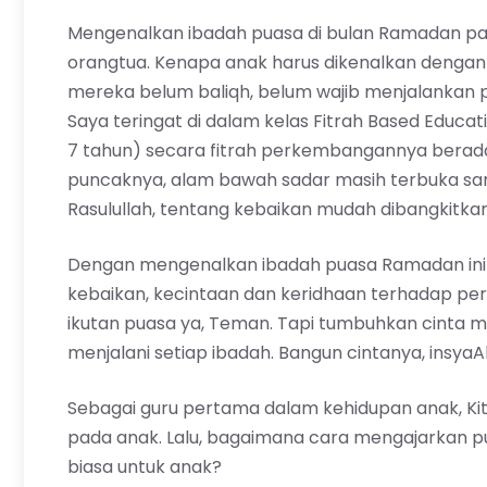
Mengenalkan ibadah puasa di bulan Ramadan pad
orangtua. Kenapa anak harus dikenalkan dengan
mereka belum baliqh, belum wajib menjalankan
Saya teringat di dalam kelas
Fitrah Based Educat
7 tahun) secara fitrah perkembangannya berada
puncaknya, alam bawah sadar masih terbuka sanga
Rasulullah, tentang kebaikan mudah dibangkitkan 
Dengan mengenalkan ibadah puasa Ramadan ini k
kebaikan, kecintaan dan keridhaan terhadap peri
ikutan puasa ya, Teman. Tapi tumbuhkan cinta m
menjalani setiap ibadah. Bangun cintanya, insyaA
Sebagai guru pertama dalam kehidupan anak, K
pada anak. Lalu, bagaimana cara mengajarkan p
biasa untuk anak?