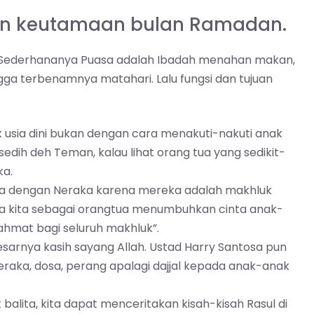
dan keutamaan bulan Ramadan.
a. Sederhananya Puasa adalah Ibadah menahan makan,
gga terbenamnya matahari. Lalu fungsi dan tujuan
sia dini bukan dengan cara menakuti-nakuti anak
edih deh Teman, kalau lihat orang tua yang sedikit-
ka.
ka dengan Neraka karena mereka adalah makhluk
jika kita sebagai orangtua menumbuhkan cinta anak-
ahmat bagi seluruh makhluk”.
sarnya kasih sayang Allah. Ustad Harry Santosa pun
raka, dosa, perang apalagi dajjal kepada anak-anak
ita, kita dapat menceritakan kisah-kisah Rasul di