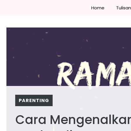
Skip
Home
Tulisa
to
content
PARENTING
Cara Mengenalka