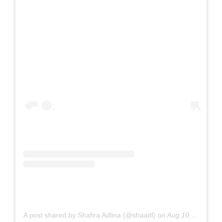
A post shared by Shafira Adlina (@shaadl)
on
Aug 10, 2019 at 2:05am PDT