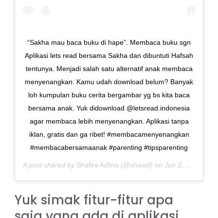
“Sakha mau baca buku di hape”. Membaca buku sgn
Aplikasi lets read bersama Sakha dan dibuntuti Hafsah
tentunya. Menjadi salah satu alternatif anak membaca
menyenangkan. Kamu udah download belum? Banyak
loh kumpulan buku cerita bergambar yg bs kita baca
bersama anak. Yuk didownload @letsread.indonesia
agar membaca lebih menyenangkan. Aplikasi tanpa
iklan, gratis dan ga ribet! #membacamenyenangkan
#membacabersamaanak #parenting #tipsparenting
A post shared by
Shafira Adlina
(@shaadl) on
Jun 2, 2020 at 8:02pm PDT
Yuk simak fitur-fitur apa
saja yang ada di aplikasi