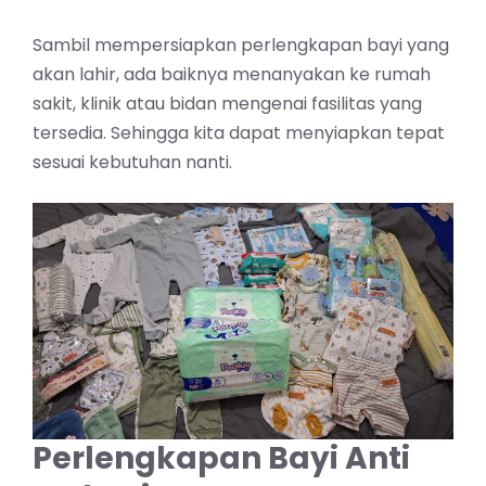
Sambil mempersiapkan perlengkapan bayi yang
akan lahir, ada baiknya menanyakan ke rumah
sakit, klinik atau bidan mengenai fasilitas yang
tersedia. Sehingga kita dapat menyiapkan tepat
sesuai kebutuhan nanti.
Perlengkapan Bayi Anti