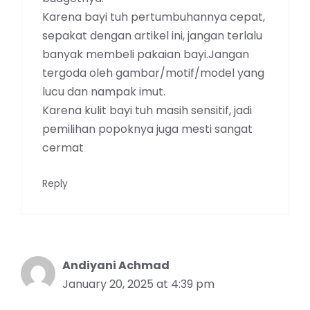
Karena bayi tuh pertumbuhannya cepat,
sepakat dengan artikel ini, jangan terlalu
banyak membeli pakaian bayi.Jangan
tergoda oleh gambar/motif/model yang
lucu dan nampak imut.
Karena kulit bayi tuh masih sensitif, jadi
pemilihan popoknya juga mesti sangat
cermat
Reply
Andiyani Achmad
January 20, 2025 at 4:39 pm