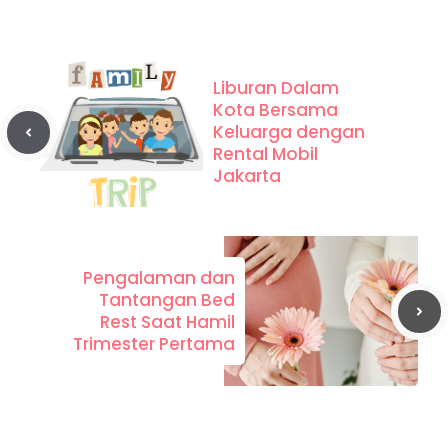
Liburan Dalam
Kota Bersama
Keluarga dengan
Rental Mobil
Jakarta
Pengalaman dan
Tantangan Bed
Rest Saat Hamil
Trimester Pertama