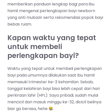
memberikan panduan lengkap bagi para ibu
hamil mengenai perlengkapan bayi newborn
yang anti mubazir serta rekomendasi popok bayi
bebas ruam.
Kapan waktu yang tepat
untuk membeli
perlengkapan bayi?
Waktu yang tepat untuk membeli perlengkapan
bayi pada umumnya dilakukan saat ibu hamil
memasuki trimester ke-3 kehamilan. Sebab,
tanggal kelahiran bayi bisa lebih cepat dari hari
perkiraan lahir (HPL). Saya pribadi, sudah mulai
mencicil dari masuk minggu ke-32, dicicil belinya
biar ga berasa, hehe
.