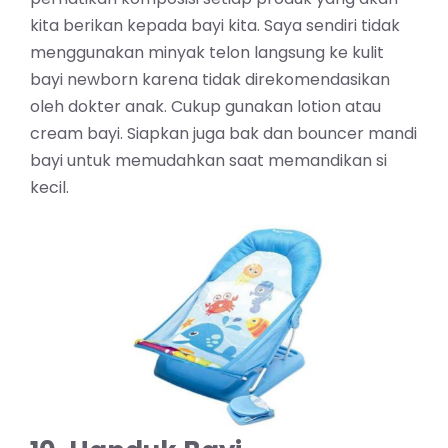
kita berikan kepada bayi kita. Saya sendiri tidak
menggunakan minyak telon langsung ke kulit
bayi newborn karena tidak direkomendasikan
oleh dokter anak. Cukup gunakan lotion atau
cream bayi. Siapkan juga bak dan bouncer mandi
bayi untuk memudahkan saat memandikan si
kecil.