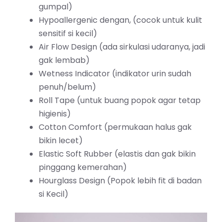
gumpal)
Hypoallergenic dengan, (cocok untuk kulit
sensitif si kecil)
Air Flow Design (ada sirkulasi udaranya, jadi
gak lembab)
Wetness Indicator (indikator urin sudah
penuh/belum)
Roll Tape (untuk buang popok agar tetap
higienis)
Cotton Comfort (permukaan halus gak
bikin lecet)
Elastic Soft Rubber (elastis dan gak bikin
pinggang kemerahan)
Hourglass Design (Popok lebih fit di badan
si Kecil)