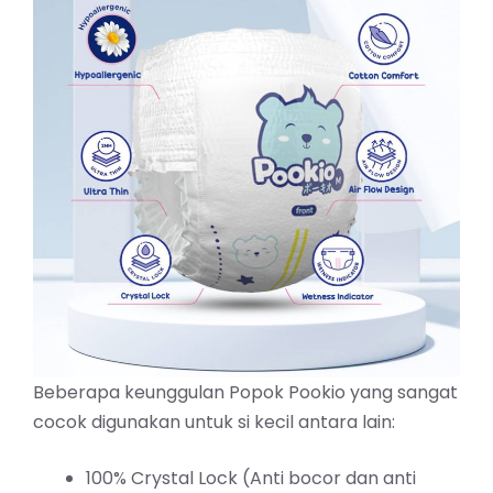
Beberapa keunggulan Popok Pookio yang sangat
cocok digunakan untuk si kecil antara lain:
100% Crystal Lock (Anti bocor dan anti