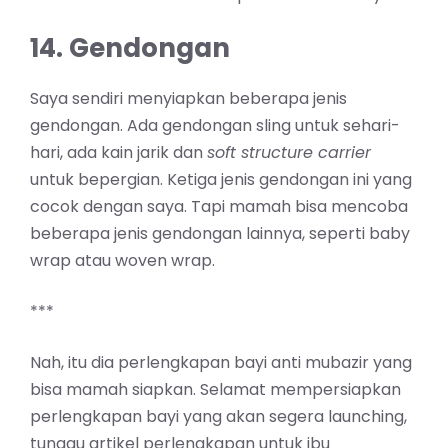
14. Gendongan
Saya sendiri menyiapkan beberapa jenis
gendongan. Ada gendongan sling untuk sehari-
hari, ada kain jarik dan
soft structure carrier
untuk bepergian. Ketiga jenis gendongan ini yang
cocok dengan saya. Tapi mamah bisa mencoba
beberapa jenis gendongan lainnya, seperti baby
wrap atau woven wrap.
***
Nah, itu dia perlengkapan bayi anti mubazir yang
bisa mamah siapkan. Selamat mempersiapkan
perlengkapan bayi yang akan segera launching,
tunggu artikel perlengkapan untuk ibu