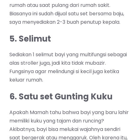
rumah atau saat pulang dari rumah sakit.
Biasanya ini sudah dijual satu set bersama baju,
saya menyediakan 2-3 buah penutup kepala.
5. Selimut
Sediakan 1 selimut bayi yang multifungsi sebagai
alas stroller juga, jadi kita tidak mubazir.
Fungsinya agar melindungi si kecil juga ketika
keluar rumah.
6. Satu set Gunting Kuku
Apakah Mamah tahu bahwa bayi yang baru lahir
memiliki kuku yang tajam dan runcing?
Akibatnya, bayi bisa melukai wajahnya sendiri
saat bergerak atau menggaruk. Oleh karena itu,