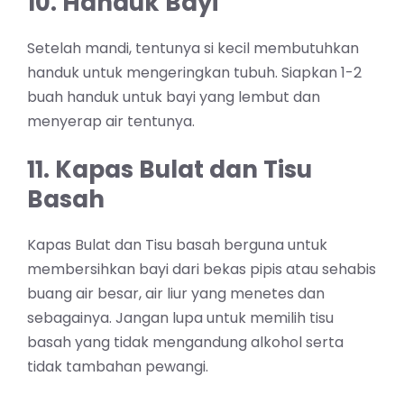
10. Handuk Bayi
Setelah mandi, tentunya si kecil membutuhkan
handuk untuk mengeringkan tubuh. Siapkan 1-2
buah handuk untuk bayi yang lembut dan
menyerap air tentunya.
11. Kapas Bulat dan Tisu
Basah
Kapas Bulat dan Tisu basah berguna untuk
membersihkan bayi dari bekas pipis atau sehabis
buang air besar, air liur yang menetes dan
sebagainya. Jangan lupa untuk memilih tisu
basah yang tidak mengandung alkohol serta
tidak tambahan pewangi.