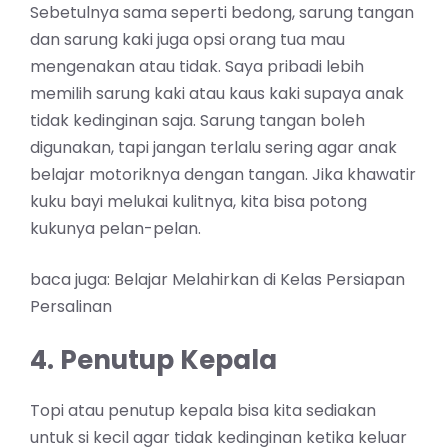
Sebetulnya sama seperti bedong, sarung tangan
dan sarung kaki juga opsi orang tua mau
mengenakan atau tidak. Saya pribadi lebih
memilih sarung kaki atau kaus kaki supaya anak
tidak kedinginan saja. Sarung tangan boleh
digunakan, tapi jangan terlalu sering agar anak
belajar motoriknya dengan tangan. Jika khawatir
kuku bayi melukai kulitnya, kita bisa potong
kukunya pelan-pelan.
baca juga:
Belajar Melahirkan di Kelas Persiapan
Persalinan
4. Penutup Kepala
Topi atau penutup kepala bisa kita sediakan
untuk si kecil agar tidak kedinginan ketika keluar