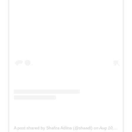
A post shared by Shafira Adlina (@shaadl)
on
Aug 10, 2019 at 2:05am PDT