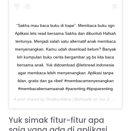
“Sakha mau baca buku di hape”. Membaca buku sgn
Aplikasi lets read bersama Sakha dan dibuntuti Hafsah
tentunya. Menjadi salah satu alternatif anak membaca
menyenangkan. Kamu udah download belum? Banyak
loh kumpulan buku cerita bergambar yg bs kita baca
bersama anak. Yuk didownload @letsread.indonesia
agar membaca lebih menyenangkan. Aplikasi tanpa
iklan, gratis dan ga ribet! #membacamenyenangkan
#membacabersamaanak #parenting #tipsparenting
A post shared by
Shafira Adlina
(@shaadl) on
Jun 2, 2020 at 8:02pm PDT
Yuk simak fitur-fitur apa
saja yang ada di aplikasi