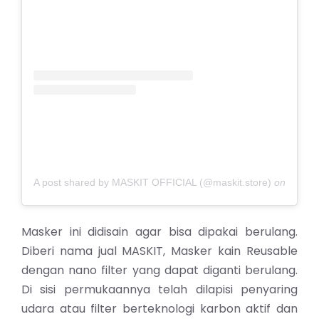
A post shared by MASKIT OFFICIAL (@maskit.store)
on
Jan 25
Masker ini didisain agar bisa dipakai berulang.
Diberi nama jual MASKIT, Masker kain Reusable
dengan nano filter yang dapat diganti berulang.
Di sisi permukaannya telah dilapisi penyaring
udara atau filter berteknologi karbon aktif dan