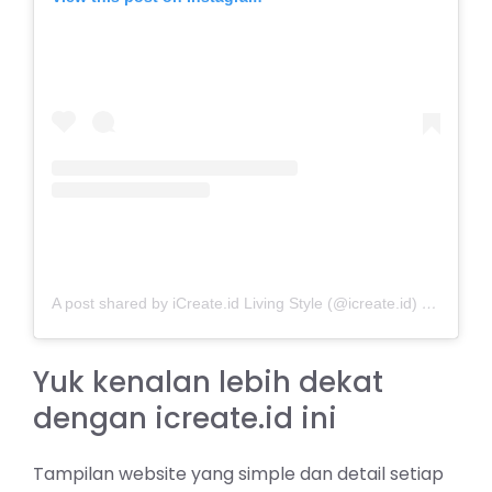
A post shared by iCreate.id Living Style (@icreate.id)
on
Mar 18
Yuk kenalan lebih dekat
dengan icreate.id ini
Tampilan website yang simple dan detail setiap