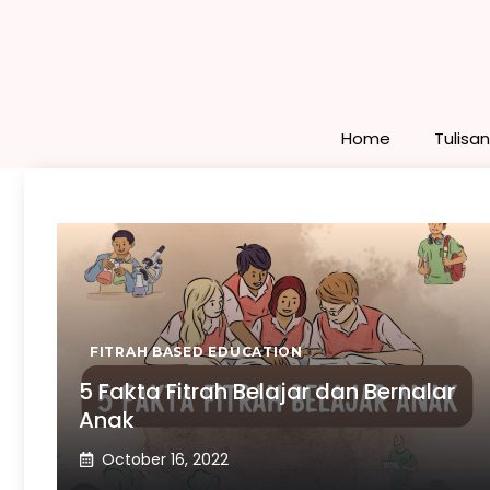
Skip
to
content
Home
Tulisa
FITRAH BASED EDUCATION
5 Fakta Fitrah Belajar dan Bernalar
Anak
October 16, 2022