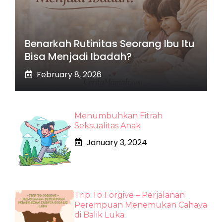
Benarkah Rutinitas Seorang Ibu Itu
Bisa Menjadi Ibadah?
February 8, 2026
Menumbuhkan Fitrah
Seksualitas Anak
January 3, 2024
Trip To Forgive – Perjalanan
Perempuan Menemukan Cahaya
di Balik Luka