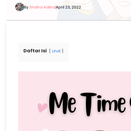
By
Shafira Adlina
April 23, 2022
Daftar Isi
Lihat