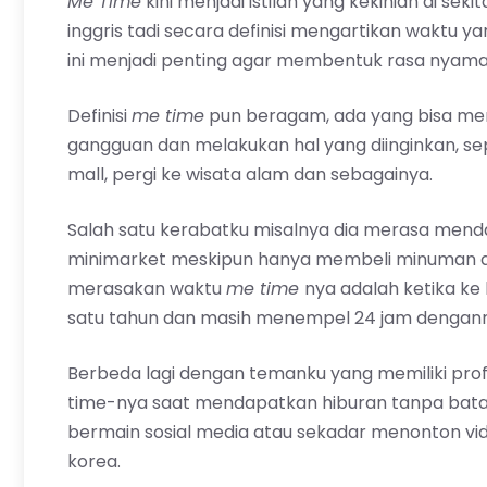
Me Time
kini menjadi istilah yang kekinian di sekit
inggris tadi secara definisi mengartikan waktu y
ini menjadi penting agar membentuk rasa nyam
Definisi
me time
pun beragam, ada yang bisa m
gangguan dan melakukan hal yang diinginkan, sep
mall, pergi ke wisata alam dan sebagainya.
Salah satu kerabatku misalnya dia merasa men
minimarket meskipun hanya membeli minuman at
merasakan waktu
me time
nya adalah ketika ke
satu tahun dan masih menempel 24 jam dengan
Berbeda lagi dengan temanku yang memiliki profe
time-nya saat mendapatkan hiburan tanpa batas d
bermain sosial media atau sekadar menonton vi
korea.