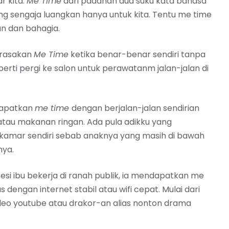
ar kita.
Me Time
dari padanan dua suku kata bahasa
ang sengaja luangkan hanya untuk kita. Tentu me time
an dan bahagia.
erasakan
Me Time
ketika benar-benar sendiri tanpa
erti pergi ke salon untuk perawatanm jalan-jalan di
dapatkan
me time
dengan berjalan-jalan sendirian
au makanan ringan. Ada pula adikku yang
 kamar sendiri sebab anaknya yang masih di bawah
nya.
si ibu bekerja di ranah publik, ia mendapatkan me
engan internet stabil atau wifi cepat. Mulai dari
deo youtube atau drakor-an alias nonton drama