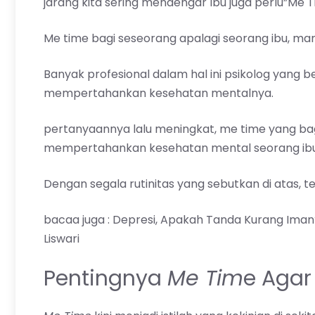
jarang kita sering mendengar Ibu juga perlu”Me T
Me time bagi seseorang apalagi seorang ibu, ma
Banyak profesional dalam hal ini psikolog yang
mempertahankan kesehatan mentalnya.
pertanyaannya lalu meningkat, me time yang ba
mempertahankan kesehatan mental seorang ibu
Dengan segala rutinitas yang sebutkan di atas, t
bacaa juga :
Depresi, Apakah Tanda Kurang Iman? 
Liswari
Pentingnya
Me Tim
e Agar