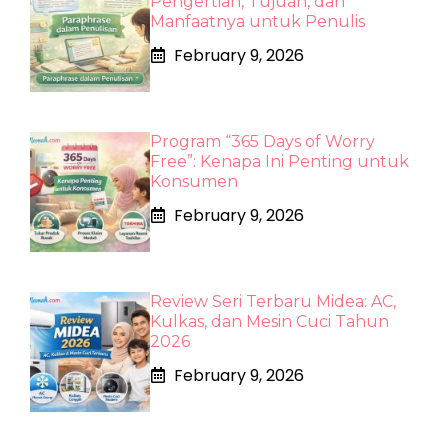
Pengertian, Tujuan, dan
Manfaatnya untuk Penulis
February 9, 2026
Program “365 Days of Worry
Free”: Kenapa Ini Penting untuk
Konsumen
February 9, 2026
Review Seri Terbaru Midea: AC,
Kulkas, dan Mesin Cuci Tahun
2026
February 9, 2026