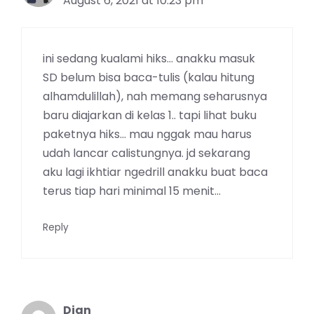
August 6, 2021 at 10:23 pm
ini sedang kualami hiks… anakku masuk
SD belum bisa baca-tulis (kalau hitung
alhamdulillah), nah memang seharusnya
baru diajarkan di kelas 1.. tapi lihat buku
paketnya hiks… mau nggak mau harus
udah lancar calistungnya. jd sekarang
aku lagi ikhtiar ngedrill anakku buat baca
terus tiap hari minimal 15 menit…
Reply
Dian