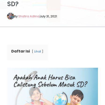
SD?
By
Shafira Adlina
July 31, 2021
Daftar Isi
Lihat