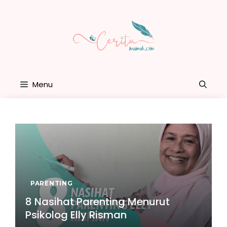
Skip
to
content
Menu
PARENTING
8 Nasihat Parenting Menurut
Psikolog Elly Risman