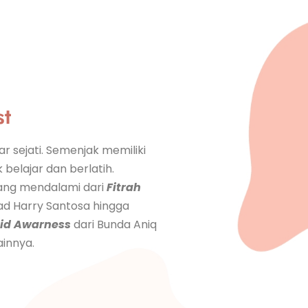
st
r sejati. Semenjak memiliki
 belajar dan berlatih.
ng mendalami dari
Fitrah
ad Harry Santosa hingga
hid Awarness
dari Bunda Aniq
ainnya.