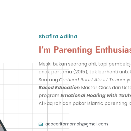
Shafira Adlina
I’m Parenting Enthusia
Meski bukan seorang ahli, tapi pembelaja
anak pertama (2015), tak berhenti untuk
Seorang
Certified Read Aloud Trainer
ya
Based Education
Master Class dari Ust
program
Emotional Healing with Tau
Al Faqiroh dan pakar islamic parenting l
adaceritamamah@gmail.com