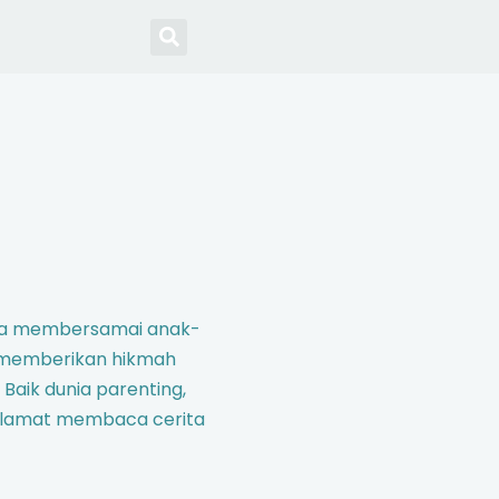
unia membersamai anak-
 memberikan hikmah
 Baik dunia parenting,
elamat membaca cerita