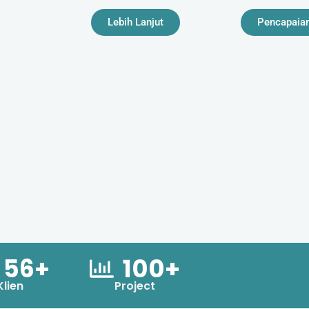
Lebih Lanjut
Pencapaia
56+
100+
Klien
Project