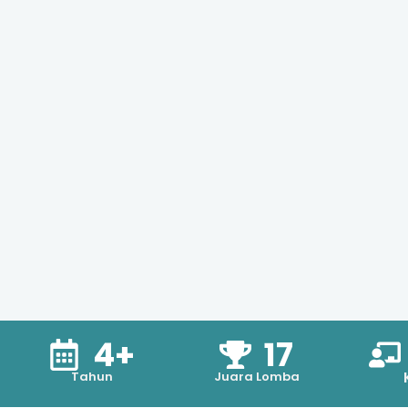
4+
17
Tahun
Juara Lomba