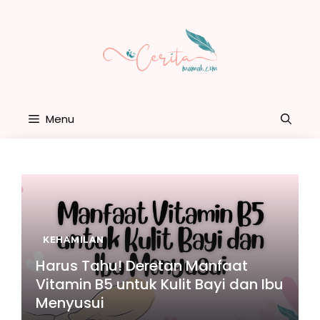
Skip
to
content
Menu
KEHAMILAN
Harus Tahu! Deretan Manfaat
Vitamin B5 untuk Kulit Bayi dan Ibu
Menyusui