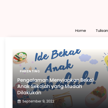
Skip
to
content
Home
Tulisa
PARENTING
Pengalaman Menyiapkan Bekal
Anak Sekolah yang Mudah
Dilakukan
September 9, 2022