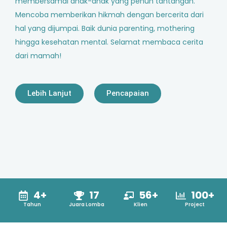
membersamai anak-anak yang penuh tantangan.
Mencoba memberikan hikmah dengan bercerita dari
hal yang dijumpai. Baik dunia parenting, mothering
hingga kesehatan mental. Selamat membaca cerita
dari mamah!
Lebih Lanjut
Pencapaian
4+
17
56+
100+
Tahun
Juara Lomba
Klien
Project