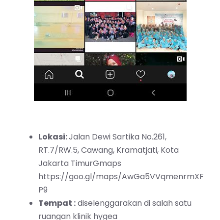
Lokasi:
Jalan Dewi Sartika No.261,
RT.7/RW.5, Cawang, Kramatjati, Kota
Jakarta TimurGmaps
https://goo.gl/maps/AwGa5VVqmenrmXF
P9
Tempat :
diselenggarakan di salah satu
ruangan klinik hygea