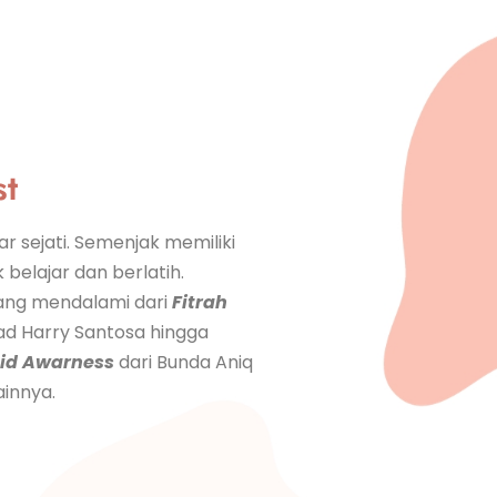
st
r sejati. Semenjak memiliki
 belajar dan berlatih.
ng mendalami dari
Fitrah
ad Harry Santosa hingga
hid Awarness
dari Bunda Aniq
ainnya.