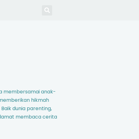
unia membersamai anak-
 memberikan hikmah
 Baik dunia parenting,
elamat membaca cerita