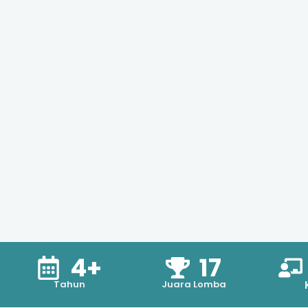
4+
17
Tahun
Juara Lomba