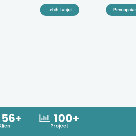
Lebih Lanjut
Pencapaia
56+
100+
Klien
Project