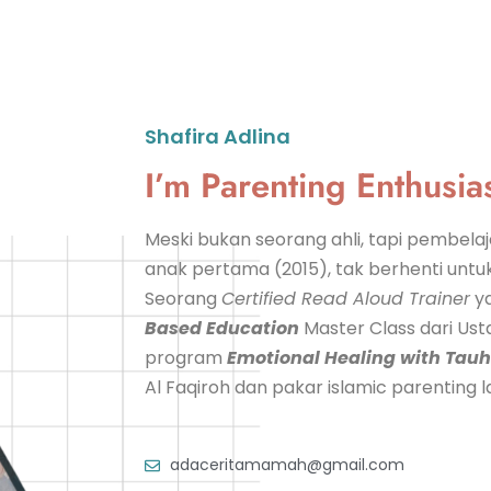
Shafira Adlina
I’m Parenting Enthusia
Meski bukan seorang ahli, tapi pembelaja
anak pertama (2015), tak berhenti untuk
Seorang
Certified Read Aloud Trainer
ya
Based Education
Master Class dari Ust
program
Emotional Healing with Tau
Al Faqiroh dan pakar islamic parenting l
adaceritamamah@gmail.com