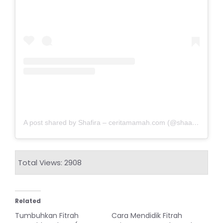
A post shared by Shafira – ceritamamah.com (@shaadl)
Total Views: 2908
Related
Tumbuhkan Fitrah
Cara Mendidik Fitrah